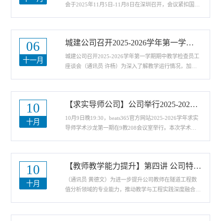
按正式答辩的方式进行报告，PPT汇报时间为10-15分
会于2025年11月5日-11月8日在深圳召开，会议紧扣国家
钟。 3...
重大战略需求，致力于推动管道工程和非开挖技术领域的
创新性科研成果、新技术和先进工程经验的深入探讨与交
流，协同攻克行业复杂问题。在公司教授肖桃李、产业教
城建公司召开2025-2026学年第一学期期中教学检查员工座谈会
06
授武超毅两位老师的指导下，2024级研究生周祥以非开
挖顶管技术中较常见的“管端屈曲破坏”为研究对象，深入
城建公司召开2025-2026学年第一学期期中教学检查员工
十一月
工程现场2个多月，开展调研、分析测试、数值模拟、
座谈会（通讯员 许杨）为深入了解教学运行情况，加强
现...
师生沟通，持续提升教学质量，beats365官方网站于2025
年11月5日在9教208会议室组织召开了期中教学检查员工
座谈会。公司教学管理人员及来自各年级、各专业的员工
【求实导师公司】公司举行2025-2026学年第一期求实导师学术沙龙
10
代表参加了会议。座谈会上，员工代表们结合自身学习经
历，主要围绕实践教学环节积极发言，就实习安排、教学
10月9日晚19:30，beats365官方网站2025-2026学年求实
十月
内容、师生沟通等方面提出了意见和建议。公司认真听取
导师学术沙龙第一期在9教208会议室举行。本次学术沙
了同...
龙邀请了池方爱教授做学术报告。报告的题目是《建筑光
伏效率优化机制》，报告通过对光伏板由灰尘形成的热斑
效应进行研究，并结合天气预报数据，确定光伏清洗的最
【教师教学能力提升】第四讲 公司特邀迈达斯技术专家开展 MIDAS 软件专题讲座，共探隧道工程技术创新
10
佳周期。对光伏背面进行冷却，以降低光伏发电工作时的
温度，进而提升其发电效率。此外，结合太阳跟踪与避阴
（通讯员 黄德文）为进一步提升公司教师在隧道工程数
十月
技术，实现光伏能够最大程度地接收太阳能，以及介绍风
值分析领域的专业能力，推动教学与工程实践深度融合，
力发...
10月9日下午，beats365官方网站特别邀请北京迈达斯技
术有限公司岩土负责人刘昕，开展了以 “MIDAS 软件在
隧道工程的应用” 为主题的专题讲座。公司相关专业教师