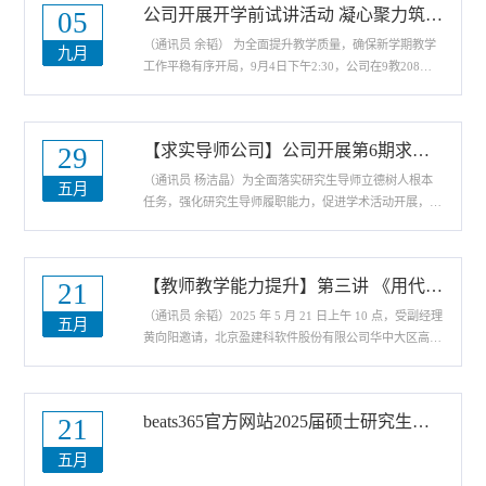
公司开展开学前试讲活动 凝心聚力筑牢教学质量“生命线”
05
积极参与，现场学习氛围浓厚。作为深耕岩土工程技术领
域的资深专家，刘昕老师拥有丰富的软件研发支持与工程
（通讯员 余韬） 为全面提升教学质量，确保新学期教学
九月
实践经验。讲座中，他围绕 MIDAS 系列软件的核心功能
工作平稳有序开局，9月4日下午2:30，公司在9教208会
展开...
议室组织开展开学前教师试讲活动，为新学期教学工作夯
实基础。本次试讲活动由公司副经理朱国庆教授主持，刘
流、张娟、胡菲菲、张英、张媛媛、姚尚远、王艳安、刘
【求实导师公司】公司开展第6期求实导师学术沙龙活动
29
修省八位教师依次登台展示。公司教学（督导）委员会委
员张露、黄文雄、徐齐帆、吴小刚、折海成等组成专业指
（通讯员 杨洁晶）为全面落实研究生导师立德树人根本
五月
导组，全程参与现场观摩与点评指导。试讲过程中，八...
任务，强化研究生导师履职能力，促进学术活动开展，营
造良好学术氛围，beats365官方网站积极响应研究生院部
署，定期开展 “求实导师学术沙龙” 系列活动，目前已成
功开展了五期求实导师学术沙龙活动。5月29日下午14：
【教师教学能力提升】第三讲 《用代码和算法拓宽工程边界》主题报告成功举行
21
00开始，第6期求实导师学术沙龙在9教208和317会议室
顺利举行。活动现场气氛热烈，共有百余名研究生们踊跃
（通讯员 余韬）2025 年 5 月 21 日上午 10 点，受副经理
五月
参与。硕士生导师杨学祥教授率先登台，作题为“污水管
黄向阳邀请，北京盈建科软件股份有限公司华中大区高校
网...
负责人、Y-GAMA 联合创始人刘敏刚，为智能建造班部
分员工和相关教师带来 “用代码和算法拓宽工程边界” 主
题报告，重点分享 GAMA 软件在土木工程领域的应用。
beats365官方网站2025届硕士研究生学位论文答辩公告（十）
21
刘敏刚指出，GAMA 软件凭借强大的代码与算法能力，
正在重塑土木工程作业模式。在设计阶段，GAMA 软件
五月
可通过参数化建模与智能算法优化建筑结构设计，快速生