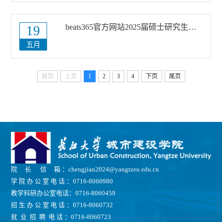
成...
beats365官方网站2025届硕士研究生学位论文答辩公告（九）
19
五月
首页
上页
1
2
3
4
下页
尾页
院 长 信 箱 ：chengjian2024@yangtzeu.edu.cn
学 院 办 公 室 电 话 ：0716-8060980
教学科研办公室电话：0716-8060459
招 生 办 公 室 电 话 ：0716-8060732
就 业 招 聘 电 话 ：0716-8060723