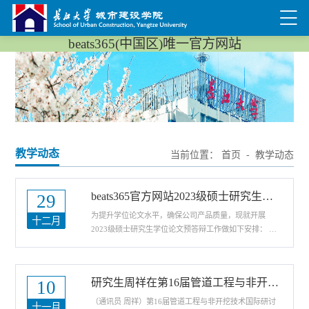
beats365(中国区)唯一官方网站
教学动态
当前位置：
首页
-
教学动态
beats365官方网站2023级硕士研究生学位论文预答辩安排
29
为提升学位论文水平，确保公司产品质量，现就开展
十二月
2023级硕士研究生学位论文预答辩工作做如下安排：
一、流程： 1.研究生完成学位论文初稿，经导师审阅通
过后，由研究生本人向所在培养公司提出预审和预答辩申
请，提交附件1《beats365研究生学位论文预答辩申请审
研究生周祥在第16届管道工程与非开挖技术国际研讨会“青年科学家论坛”创新比赛中获二等奖
10
核表》，在预答辩前向公司提交完整学位论文纸质版3-4
份（视答辩评委人数而定）。 2.预答辩过程中，研究生
（通讯员 周祥）第16届管道工程与非开挖技术国际研讨
十一月