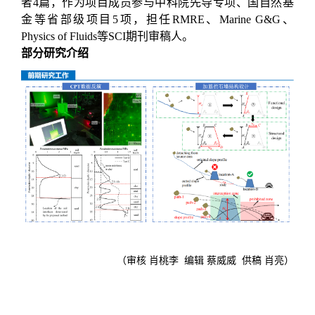
者
4
篇，作为项目成员参与中科院先导专项、国自然基
金等省部级项目5项，担任R
MRE
、Mari
ne G&G
、
Phy
sics of Fluids
等S
CI
期刊审稿人。
部分研究介绍
（审核 肖桃李 编辑 蔡威威 供稿 肖亮）