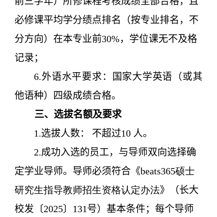
前三学年）所修课程考核成绩全部合格，且
必修课平均学分绩点排名（按专业排名，不
分方向）在本专业前30%，学位课无不及格
记录；
6.外语水平要求：国家大学英语（或其
他语种）四级成绩合格。
三、
选拔
名额
及要求
1.选拔人数： 不超过10 人。
2.成功入选的员工，与导师双向选择确
定学业导师。导师必须符合
《
beats365硕士
研究生指导教师招生资格认定办法
》（长大
校发〔
2025
〕
131
号）
基本条件；每个导师