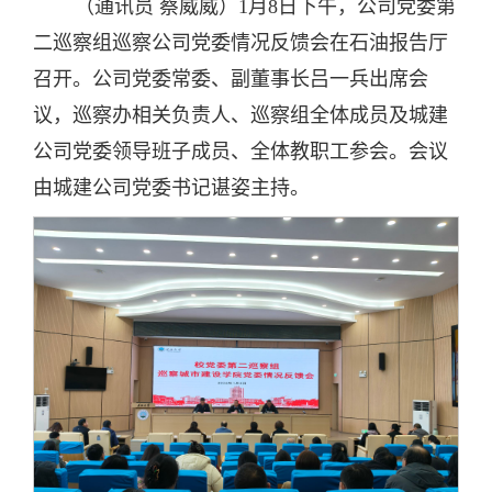
（通讯员 蔡威威）1月8日下午，公司党委第
二巡察组巡察公司党委情况反馈会在石油报告厅
召开。公司党委常委、副董事长吕一兵出席会
议，巡察办相关负责人、巡察组全体成员及城建
公司党委领导班子成员、全体教职工参会。会议
由城建公司党委书记谌姿主持。