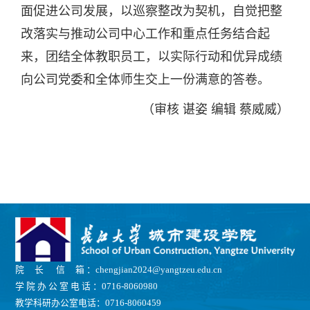
面促进公司发展，以巡察整改为契机，自觉把整
改落实与推动公司中心工作和重点任务结合起
来，团结全体教职员工，以实际行动和优异成绩
向公司党委和全体师生交上一份满意的答卷。
（审核 谌姿 编辑 蔡威威）
院 长 信 箱 ：chengjian2024@yangtzeu.edu.cn
学 院 办 公 室 电 话 ：0716-8060980
教学科研办公室电话：0716-8060459